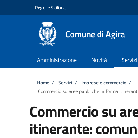
Salta al contenuto principale
Skip to footer content
Regione Siciliana
Comune di Agira
Amministrazione
Novità
Servizi
Briciole di pane
Home
/
Servizi
/
Imprese e commercio
/
Commercio su aree pubbliche in forma itinerant
Commercio su are
itinerante: comun