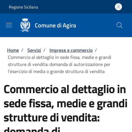
Salta al contenuto principale
Skip to footer content
Regione Siciliana
Comune di Agira
Briciole di pane
Home
/
Servizi
/
Imprese e commercio
/
Commercio al dettaglio in sede fissa, medie e grandi
strutture di vendita: domanda di autorizzazione per
l'esercizio di media o grande struttura di vendita
Commercio al dettaglio in
sede fissa, medie e grandi
strutture di vendita:
domanda di