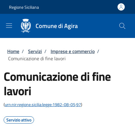
Salta al contenuto principale
Skip to footer content
Regione Siciliana
Comune di Agira
Briciole di pane
Home
/
Servizi
/
Imprese e commercio
/
Comunicazione di fine lavori
Comunicazione di fine
lavori
(
urn:nir:regione.sicilia:legge:1982-08-05;97
)
Servizio attivo