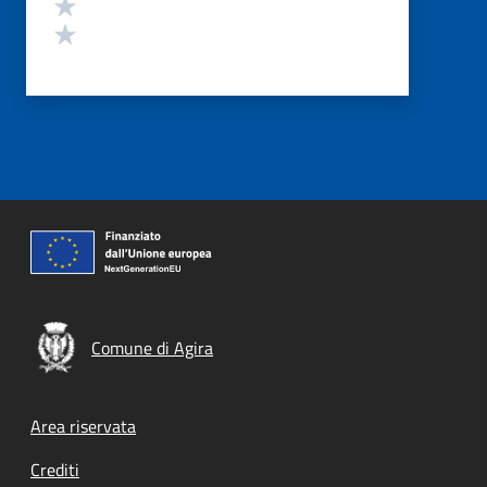
Valuta 2 stelle su 5
Valuta 1 stelle su 5
Comune di Agira
Footer menu
Area riservata
Crediti