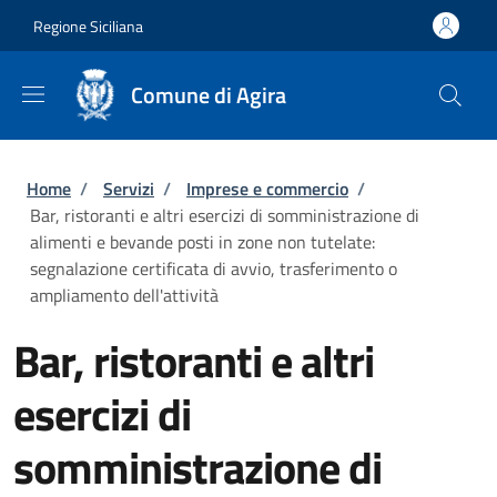
Salta al contenuto principale
Skip to footer content
Regione Siciliana
Comune di Agira
Briciole di pane
Home
/
Servizi
/
Imprese e commercio
/
Bar, ristoranti e altri esercizi di somministrazione di
alimenti e bevande posti in zone non tutelate:
segnalazione certificata di avvio, trasferimento o
ampliamento dell'attività
Bar, ristoranti e altri
esercizi di
somministrazione di