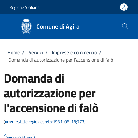
Salta al contenuto principale
Skip to footer content
Regione Siciliana
Comune di Agira
Briciole di pane
Home
/
Servizi
/
Imprese e commercio
/
Domanda di autorizzazione per l'accensione di falò
Domanda di
autorizzazione per
l'accensione di falò
(
urn:nir:stato:regio.decreto:1931-06-18;773
)
Servizio attivo