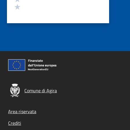
Valuta 1 stelle su 5
Comune di Agira
Footer menu
Area riservata
Crediti