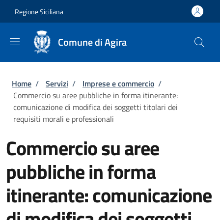
Salta al contenuto principale
Skip to footer content
Regione Siciliana
Comune di Agira
Briciole di pane
Home
/
Servizi
/
Imprese e commercio
/
Commercio su aree pubbliche in forma itinerante:
comunicazione di modifica dei soggetti titolari dei
requisiti morali e professionali
Commercio su aree
pubbliche in forma
itinerante: comunicazione
di modifica dei soggetti