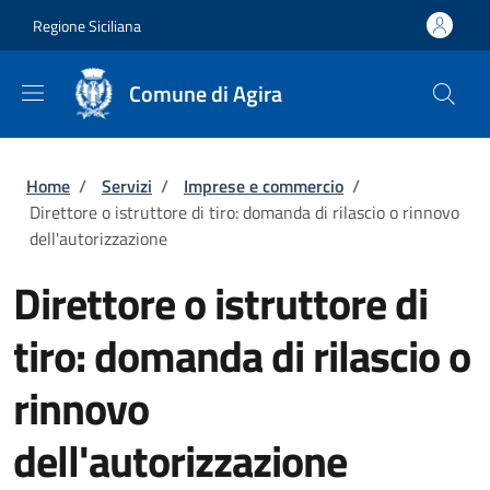
Salta al contenuto principale
Skip to footer content
Regione Siciliana
Comune di Agira
Briciole di pane
Home
/
Servizi
/
Imprese e commercio
/
Direttore o istruttore di tiro: domanda di rilascio o rinnovo
dell'autorizzazione
Direttore o istruttore di
tiro: domanda di rilascio o
rinnovo
dell'autorizzazione