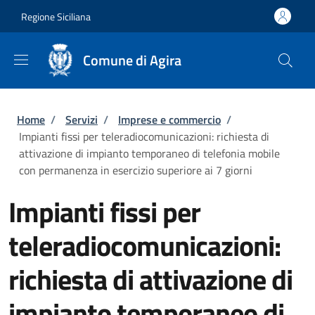
Salta al contenuto principale
Skip to footer content
Regione Siciliana
Comune di Agira
Briciole di pane
Home
/
Servizi
/
Imprese e commercio
/
Impianti fissi per teleradiocomunicazioni: richiesta di
attivazione di impianto temporaneo di telefonia mobile
con permanenza in esercizio superiore ai 7 giorni
Impianti fissi per
teleradiocomunicazioni:
richiesta di attivazione di
impianto temporaneo di