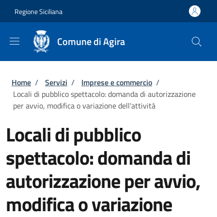
Salta al contenuto principale
Skip to footer content
Regione Siciliana
Comune di Agira
Briciole di pane
Home
/
Servizi
/
Imprese e commercio
/
Locali di pubblico spettacolo: domanda di autorizzazione
per avvio, modifica o variazione dell'attività
Locali di pubblico
spettacolo: domanda di
autorizzazione per avvio,
modifica o variazione