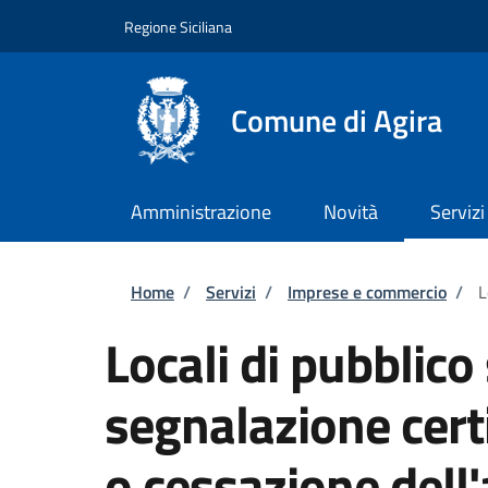
Salta al contenuto principale
Skip to footer content
Regione Siciliana
Comune di Agira
Amministrazione
Novità
Servizi
Briciole di pane
Home
/
Servizi
/
Imprese e commercio
/
L
Locali di pubblico
segnalazione certi
o cessazione dell'