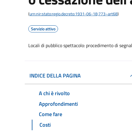
(
urn:nir:stato:regio.decreto:1931-06-18;773~art68
)
Servizio attivo
Locali di pubblico spettacolo: procedimento di segnala
INDICE DELLA PAGINA
A chi è rivolto
Approfondimenti
Come fare
Costi