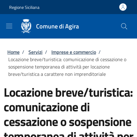
Salta al contenuto principale
Skip to footer content
Regione Siciliana
Comune di Agira
Briciole di pane
Home
/
Servizi
/
Imprese e commercio
/
Locazione breve/turistica: comunicazione di cessazione o
sospensione temporanea di attività per locazione
breve/turistica a carattere non imprenditoriale
Locazione breve/turistica:
comunicazione di
cessazione o sospensione
temporanea di attività per