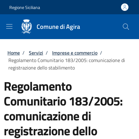
Salta al contenuto principale
Skip to footer content
Regione Siciliana
Comune di Agira
Briciole di pane
Home
/
Servizi
/
Imprese e commercio
/
Regolamento Comunitario 183/2005: comunicazione di
registrazione dello stabilimento
Regolamento
Comunitario 183/2005:
comunicazione di
registrazione dello