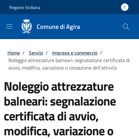
Salta al contenuto principale
Skip to footer content
Regione Siciliana
Comune di Agira
Briciole di pane
Home
/
Servizi
/
Imprese e commercio
/
Noleggio attrezzature balneari: segnalazione certificata di
avvio, modifica, variazione o cessazione dell'attività
Noleggio attrezzature
balneari: segnalazione
certificata di avvio,
modifica, variazione o