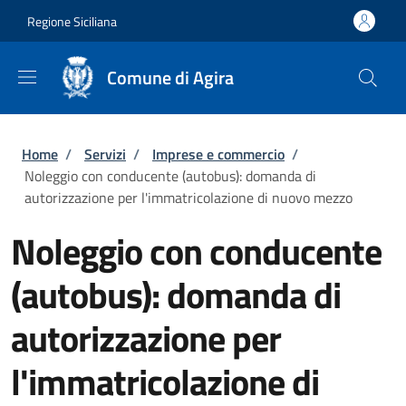
Salta al contenuto principale
Skip to footer content
Regione Siciliana
Comune di Agira
Briciole di pane
Home
/
Servizi
/
Imprese e commercio
/
Noleggio con conducente (autobus): domanda di
autorizzazione per l'immatricolazione di nuovo mezzo
Noleggio con conducente
(autobus): domanda di
autorizzazione per
l'immatricolazione di