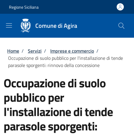
Salta al contenuto principale
Skip to footer content
Regione Siciliana
Comune di Agira
Briciole di pane
Home
/
Servizi
/
Imprese e commercio
/
Occupazione di suolo pubblico per l'installazione di tende
parasole sporgenti: rinnovo della concessione
Occupazione di suolo
pubblico per
l'installazione di tende
parasole sporgenti: