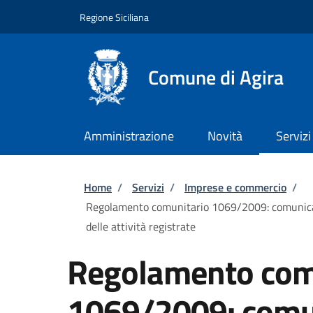
Salta al contenuto principale
Skip to footer content
Regione Siciliana
Comune di Agira
Amministrazione
Novità
Servizi
Briciole di pane
Home
/
Servizi
/
Imprese e commercio
/
Regolamento comunitario 1069/2009: comunicazio
delle attività registrate
Regolamento com
1069/2009: comun