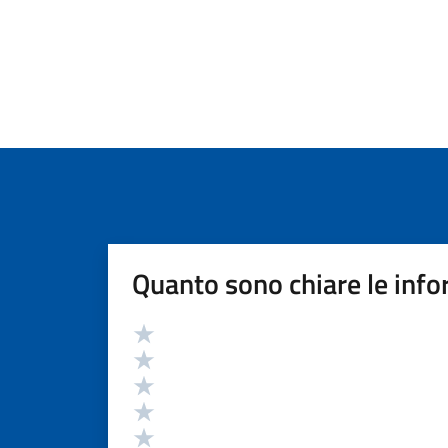
Quanto sono chiare le info
Valutazione
Valuta 5 stelle su 5
Valuta 4 stelle su 5
Valuta 3 stelle su 5
Valuta 2 stelle su 5
Valuta 1 stelle su 5