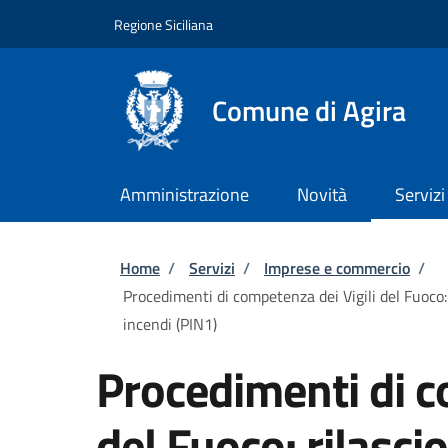
Salta al contenuto principale
Skip to footer content
Regione Siciliana
Comune di Agira
Amministrazione
Novità
Servizi
Briciole di pane
Home
/
Servizi
/
Imprese e commercio
/
Procedimenti di competenza dei Vigili del Fuoco: 
incendi (PIN1)
Procedimenti di c
del Fuoco: rilascio