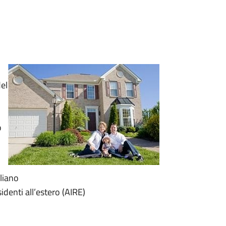
del
o
liano
sidenti all’estero (AIRE)