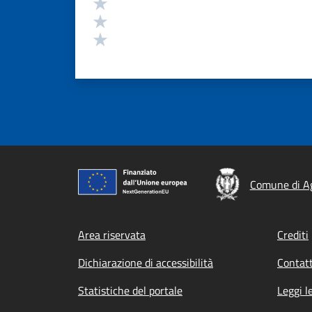
Valuta 3 stelle su 5
Valuta 2 stelle su 5
Valuta 1 stelle su 5
Comune di A
Footer menu
Area riservata
Crediti
Dichiarazione di accessibilità
Contatt
Statistiche del portale
Leggi l