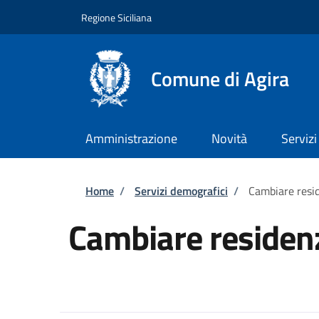
Salta al contenuto principale
Skip to footer content
Regione Siciliana
Comune di Agira
Amministrazione
Novità
Servizi
Briciole di pane
Home
/
Servizi demografici
/
Cambiare resi
Cambiare residen