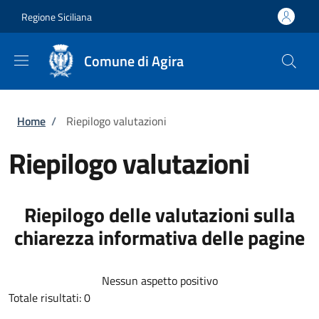
Salta al contenuto principale
Skip to footer content
Regione Siciliana
Comune di Agira
Briciole di pane
Home
/
Riepilogo valutazioni
Riepilogo valutazioni
Riepilogo delle valutazioni sulla
chiarezza informativa delle pagine
Nessun aspetto positivo
Totale risultati: 0