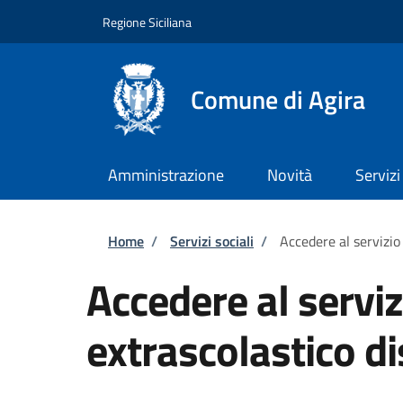
Salta al contenuto principale
Skip to footer content
Regione Siciliana
Comune di Agira
Amministrazione
Novità
Servizi
Briciole di pane
Home
/
Servizi sociali
/
Accedere al servizio
Accedere al servi
extrascolastico di