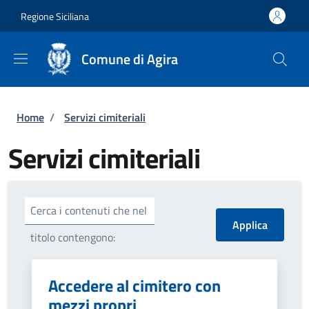
Salta al contenuto principale
Skip to footer content
Regione Siciliana
Comune di Agira
Briciole di pane
Home
/
Servizi cimiteriali
Servizi cimiteriali
Cerca i contenuti che nel
titolo contengono:
Accedere al cimitero con
mezzi propri