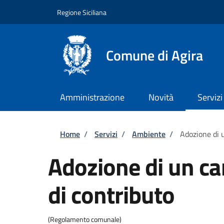
Salta al contenuto principale
Skip to footer content
Regione Siciliana
Comune di Agira
Amministrazione
Novità
Servizi
Briciole di pane
Home
/
Servizi
/
Ambiente
/
Adozione di 
Adozione di un c
di contributo
(Regolamento comunale)