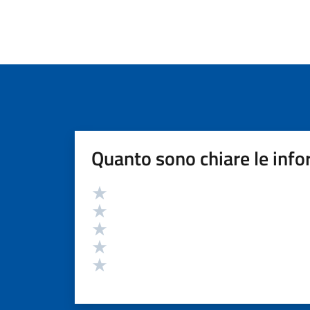
Quanto sono chiare le info
Valutazione
Valuta 5 stelle su 5
Valuta 4 stelle su 5
Valuta 3 stelle su 5
Valuta 2 stelle su 5
Valuta 1 stelle su 5