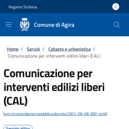
Salta al contenuto principale
Skip to footer content
Regione Siciliana
Comune di Agira
Briciole di pane
Home
/
Servizi
/
Catasto e urbanistica
/
Comunicazione per interventi edilizi liberi (CAL)
Comunicazione per
interventi edilizi liberi
(CAL)
(
urn:nir:presidente.repubblica:decreto:2001-06-06;380~art6
)
Servizio attivo