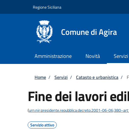
Salta al contenuto principale
Skip to footer content
Regione Siciliana
Comune di Agira
Amministrazione
Novità
Servizi
Briciole di pane
Home
/
Servizi
/
Catasto e urbanistica
/
F
Fine dei lavori edil
(
urn:nir:presidente.repubblica:decreto:2001-06-06;380~ar
Servizio attivo