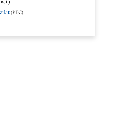
mail)
l.it
(PEC)