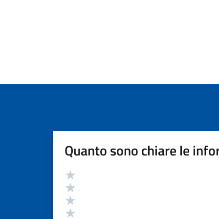
Quanto sono chiare le info
Valutazione
Valuta 5 stelle su 5
Valuta 4 stelle su 5
Valuta 3 stelle su 5
Valuta 2 stelle su 5