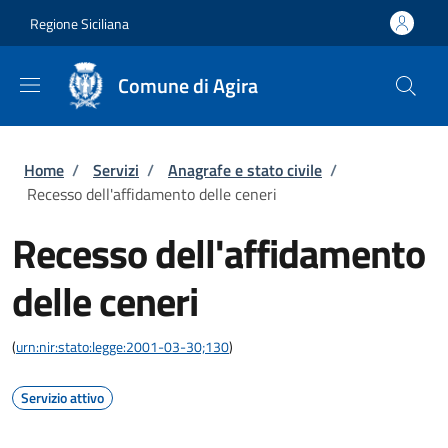
Salta al contenuto principale
Skip to footer content
Regione Siciliana
Comune di Agira
Briciole di pane
Home
/
Servizi
/
Anagrafe e stato civile
/
Recesso dell'affidamento delle ceneri
Recesso dell'affidamento
delle ceneri
(
urn:nir:stato:legge:2001-03-30;130
)
Servizio attivo