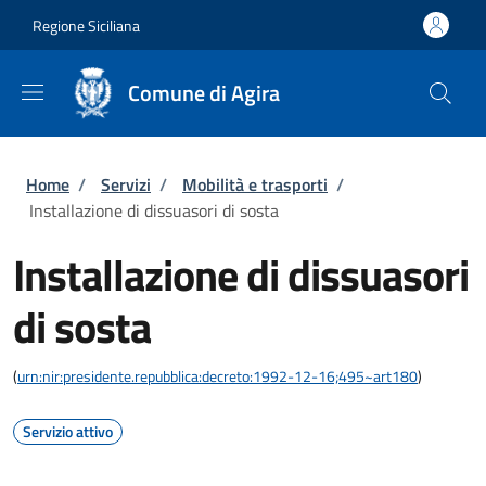
Salta al contenuto principale
Skip to footer content
Regione Siciliana
Comune di Agira
Briciole di pane
Home
/
Servizi
/
Mobilità e trasporti
/
Installazione di dissuasori di sosta
Installazione di dissuasori
di sosta
(
urn:nir:presidente.repubblica:decreto:1992-12-16;495~art180
)
Servizio attivo