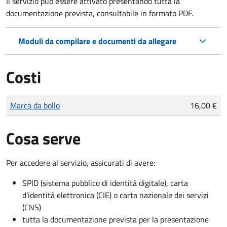
Il servizio può essere attivato presentando tutta la
documentazione prevista, consultabile in formato PDF.
Moduli da compilare e documenti da allegare
Costi
Tipo di pagamento
Importo
Marca da bollo
16,00 €
Cosa serve
Per accedere al servizio, assicurati di avere:
SPID (sistema pubblico di identità digitale), carta
d’identità elettronica (CIE) o carta nazionale dei servizi
(CNS)
tutta la documentazione prevista per la presentazione