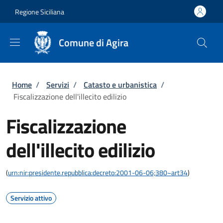
Salta al contenuto principale
Skip to footer content
Regione Siciliana
Comune di Agira
Briciole di pane
Home
/
Servizi
/
Catasto e urbanistica
/
Fiscalizzazione dell'illecito edilizio
Fiscalizzazione
dell'illecito edilizio
(
urn:nir:presidente.repubblica:decreto:2001-06-06;380~art34
)
Servizio attivo