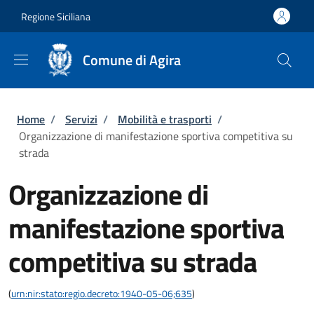
Salta al contenuto principale
Skip to footer content
Regione Siciliana
Comune di Agira
Briciole di pane
Home
/
Servizi
/
Mobilità e trasporti
/
Organizzazione di manifestazione sportiva competitiva su
strada
Organizzazione di
manifestazione sportiva
competitiva su strada
(
urn:nir:stato:regio.decreto:1940-05-06;635
)