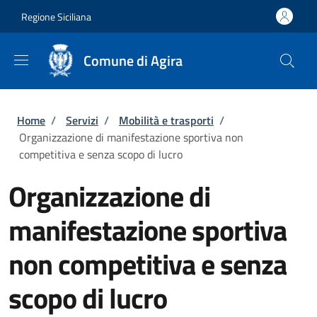
Salta al contenuto principale
Skip to footer content
Regione Siciliana
Comune di Agira
Briciole di pane
Home
/
Servizi
/
Mobilità e trasporti
/
Organizzazione di manifestazione sportiva non
competitiva e senza scopo di lucro
Organizzazione di
manifestazione sportiva
non competitiva e senza
scopo di lucro