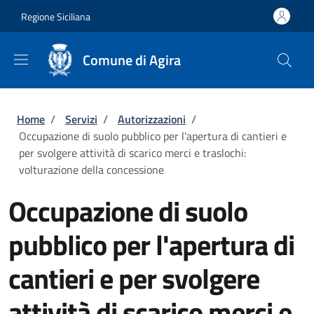
Salta al contenuto principale
Skip to footer content
Regione Siciliana
Comune di Agira
Briciole di pane
Home
/
Servizi
/
Autorizzazioni
/
Occupazione di suolo pubblico per l'apertura di cantieri e
per svolgere attività di scarico merci e traslochi:
volturazione della concessione
Occupazione di suolo
pubblico per l'apertura di
cantieri e per svolgere
attività di scarico merci e