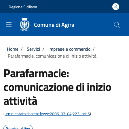
Salta al contenuto principale
Skip to footer content
Regione Siciliana
Comune di Agira
Briciole di pane
Home
/
Servizi
/
Imprese e commercio
/
Parafarmacie: comunicazione di inizio attività
Parafarmacie:
comunicazione di inizio
attività
(
urn:nir:stato:decreto.legge:2006-07-04;223~art.5
)
Servizio attivo