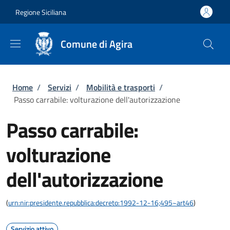
Salta al contenuto principale
Skip to footer content
Regione Siciliana
Comune di Agira
Briciole di pane
Home
/
Servizi
/
Mobilità e trasporti
/
Passo carrabile: volturazione dell'autorizzazione
Passo carrabile:
volturazione
dell'autorizzazione
(
urn:nir:presidente.repubblica:decreto:1992-12-16;495~art46
)
Servizio attivo