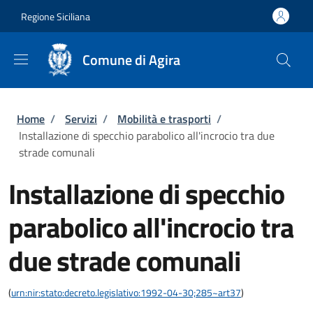
Salta al contenuto principale
Skip to footer content
Regione Siciliana
Comune di Agira
Briciole di pane
Home
/
Servizi
/
Mobilità e trasporti
/
Installazione di specchio parabolico all'incrocio tra due
strade comunali
Installazione di specchio
parabolico all'incrocio tra
due strade comunali
(
urn:nir:stato:decreto.legislativo:1992-04-30;285~art37
)