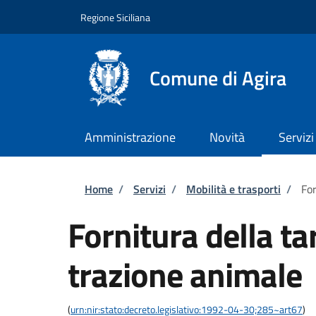
Salta al contenuto principale
Skip to footer content
Regione Siciliana
Comune di Agira
Amministrazione
Novità
Servizi
Briciole di pane
Home
/
Servizi
/
Mobilità e trasporti
/
For
Fornitura della ta
trazione animale
(
urn:nir:stato:decreto.legislativo:1992-04-30;285~art67
)