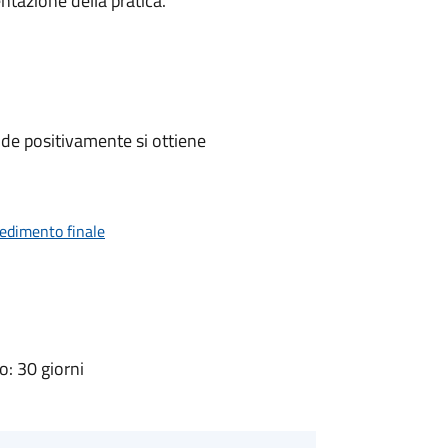
ntazione della pratica.
de positivamente si ottiene
vedimento finale
: 30 giorni